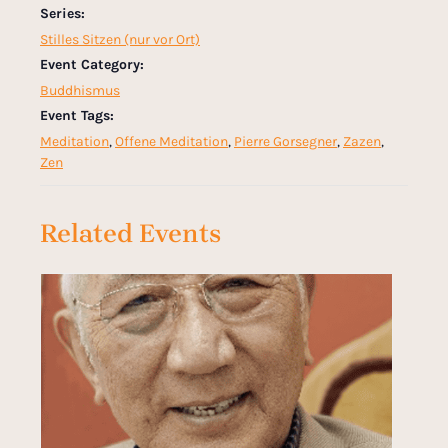
Series:
Stilles Sitzen (nur vor Ort)
Event Category:
Buddhismus
Event Tags:
Meditation
,
Offene Meditation
,
Pierre Gorsegner
,
Zazen
,
Zen
Related Events