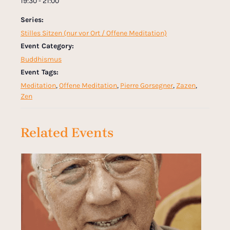
19:30 - 21:00
Series:
Stilles Sitzen (nur vor Ort / Offene Meditation)
Event Category:
Buddhismus
Event Tags:
Meditation
,
Offene Meditation
,
Pierre Gorsegner
,
Zazen
,
Zen
Related Events