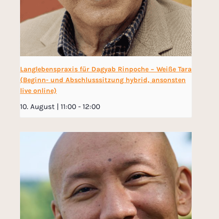
Langlebenspraxis für Dagyab Rinpoche − Weiße Tara
(Beginn- und Abschlusssitzung hybrid, ansonsten
live online)
10. August | 11:00
-
12:00