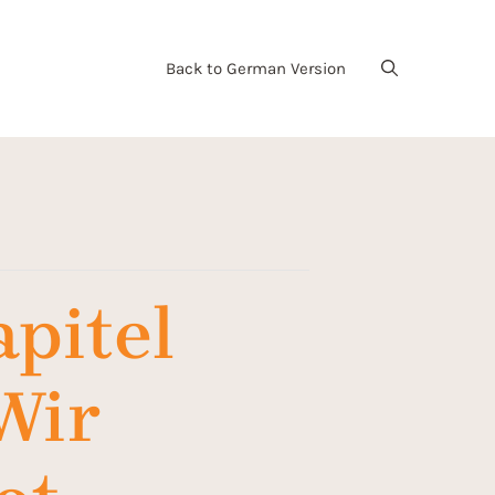
Back to German Version
pitel
 Wir