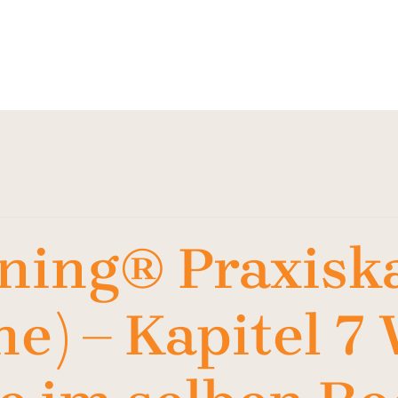
ning® Praxiska
ine) – Kapitel 7