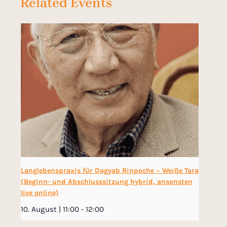
Related Events
Langlebenspraxis für Dagyab Rinpoche − Weiße Tara
(Beginn- und Abschlusssitzung hybrid, ansonsten
live online)
10. August | 11:00
-
12:00