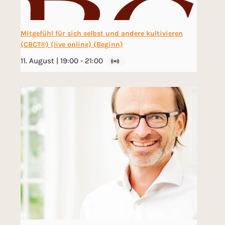
Mitgefühl für sich selbst und andere kultivieren
(CBCT®) (live online) (Beginn)
11. August | 19:00
-
21:00