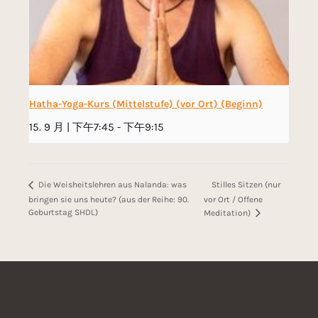
Hatha-Yoga-Kurs (Mittelstufe) (vor Ort) (Beginn)
15. 9 月 | 下午7:45
-
下午9:15
Stilles Sitzen (nur
Die Weisheitslehren aus Nalanda: was
bringen sie uns heute? (aus der Reihe: 90.
vor Ort / Offene
Geburtstag SHDL)
Meditation)