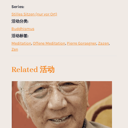
Series:
Stilles Sitzen (nur vor Ort)
活动分类:
Buddhismus
活动标签:
Meditation
,
Offene Meditation
,
Pierre Gorsegner
,
Zazen
,
Zen
Related 活动