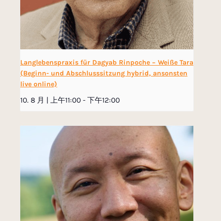
Langlebenspraxis für Dagyab Rinpoche − Weiße Tara
(Beginn- und Abschlusssitzung hybrid, ansonsten
live online)
10. 8 月 | 上午11:00
-
下午12:00