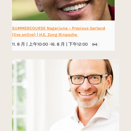
SUMMERCOURSE Nagarjuna – Precious Garland
(live online) | H.E. Zong Rinpoche
11. 8 月 | 上午10:00
-
16. 8 月 | 下午12:00