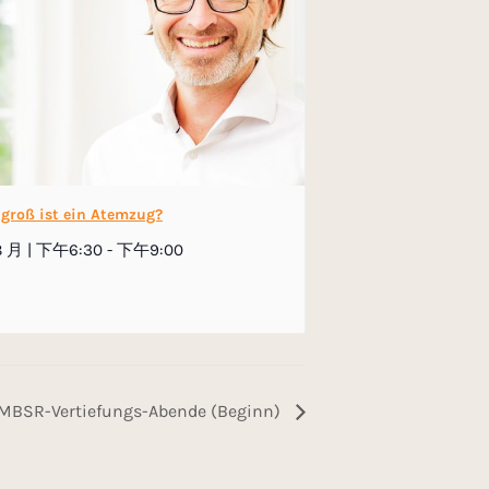
 groß ist ein Atemzug?
 8 月 | 下午6:30
-
下午9:00
MBSR-Vertiefungs-Abende (Beginn)