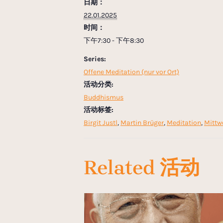
日期：
22.01.2025
时间：
下午7:30 - 下午8:30
Series:
Offene Meditation (nur vor Ort)
活动分类:
Buddhismus
活动标签:
Birgit Justl
,
Martin Brüger
,
Meditation
,
Mittw
Related 活动