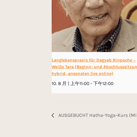
Langlebenspraxis für Dagyab Rinpoche −
Weiße Tara (Beginn- und Abschlusssitzu
hybrid, ansonsten live online)
10. 8 月 | 上午11:00
-
下午12:00
AUSGEBUCHT Hatha-Yoga-Kurs (Mitte