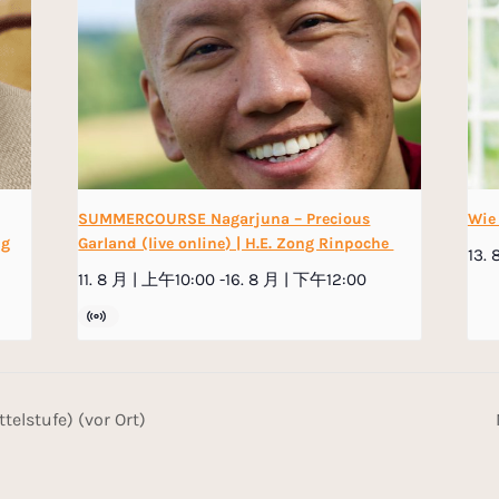
SUMMERCOURSE Nagarjuna – Precious
Wie
ng
Garland (live online) | H.E. Zong Rinpoche
13.
11. 8 月 | 上午10:00
-
16. 8 月 | 下午12:00
lstufe) (vor Ort)