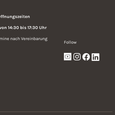
g
a
Öffnungszeiten
t
 von 14:30 bis 17:30 Uhr
i
mine nach Vereinbarung
o
Follow
n