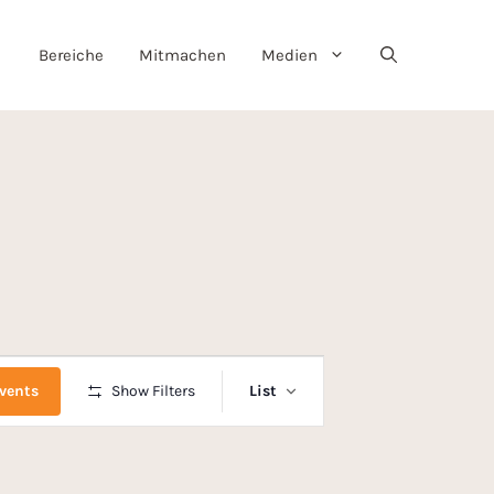
Bereiche
Mitmachen
Medien
E
vents
Show Filters
List
v
e