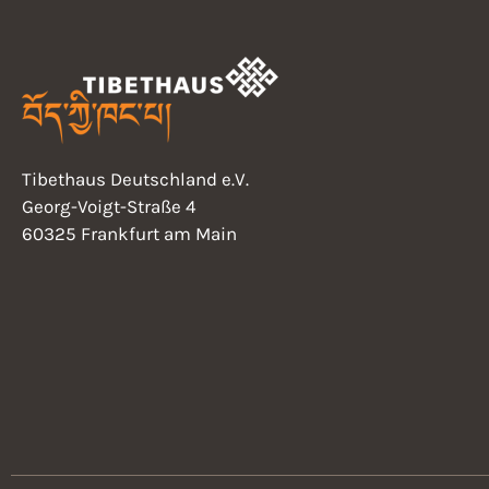
E
h
v
e
a
n
t
s
n
b
Tibethaus Deutschland e.V.
y
d
Georg-Voigt-Straße 4
K
60325 Frankfurt am Main
e
V
y
w
i
o
r
e
d
.
w