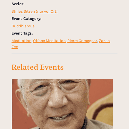
Series:
Stilles Sitzen (nur vor Ort)
Event Category:
Buddhismus
Event Tags:
Meditation
,
Offene Meditation
,
Pierre Gorsegner
,
Zazen
,
Zen
Related Events