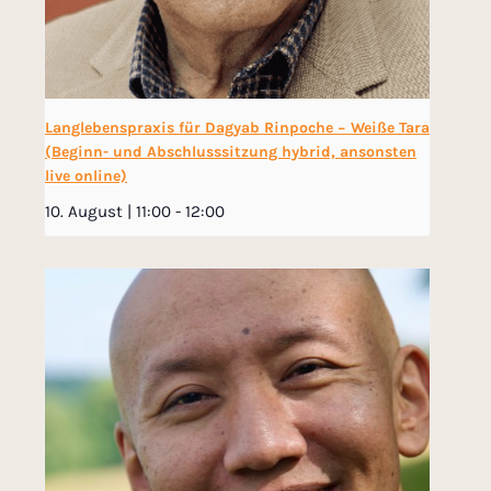
Langlebenspraxis für Dagyab Rinpoche − Weiße Tara
(Beginn- und Abschlusssitzung hybrid, ansonsten
live online)
10. August | 11:00
-
12:00