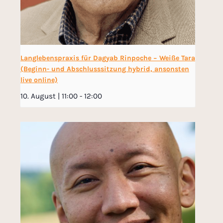
Langlebenspraxis für Dagyab Rinpoche − Weiße Tara
(Beginn- und Abschlusssitzung hybrid, ansonsten
live online)
10. August | 11:00
-
12:00