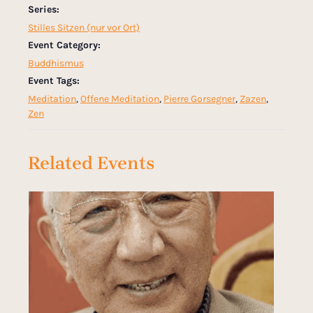
Series:
Stilles Sitzen (nur vor Ort)
Event Category:
Buddhismus
Event Tags:
Meditation
,
Offene Meditation
,
Pierre Gorsegner
,
Zazen
,
Zen
Related Events