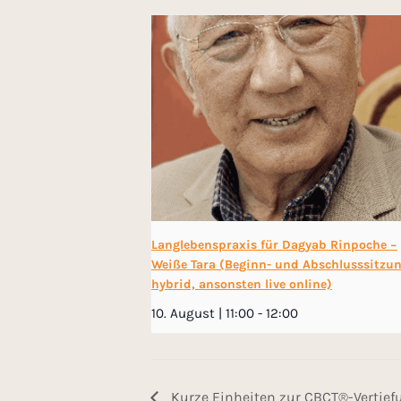
Langlebenspraxis für Dagyab Rinpoche −
Weiße Tara (Beginn- und Abschlusssitzu
hybrid, ansonsten live online)
10. August | 11:00
-
12:00
Kurze Einheiten zur CBCT®-Vertiefu