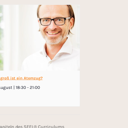
 groß ist ein Atemzug?
August | 18:30
-
21:00
apiteln des SEEL® Curriculums