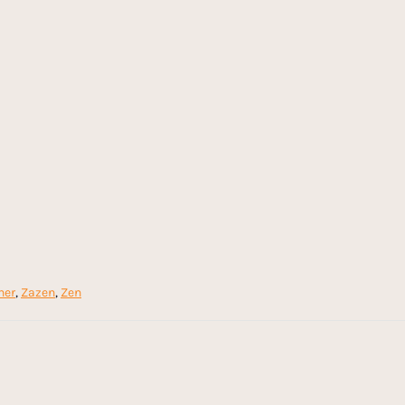
ner
,
Zazen
,
Zen