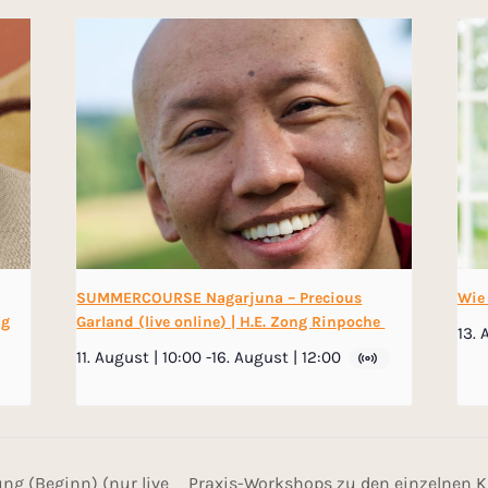
SUMMERCOURSE Nagarjuna – Precious
Wie
ng
Garland (live online) | H.E. Zong Rinpoche
13. 
11. August | 10:00
-
16. August | 12:00
ng (Beginn) (nur live
Praxis-Workshops zu den einzelnen K