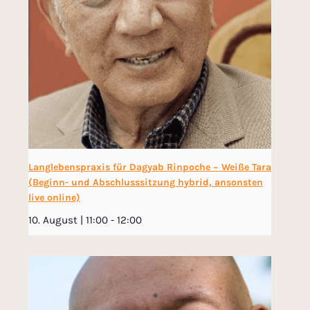
Langlebenspraxis für Dagyab Rinpoche − Weiße Tara
(Beginn- und Abschlusssitzung hybrid, ansonsten
live online)
10. August | 11:00
-
12:00