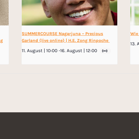
SUMMERCOURSE Nagarjuna – Precious
Wie
ng
Garland (live online) | H.E. Zong Rinpoche
13. 
11. August | 10:00
-
16. August | 12:00