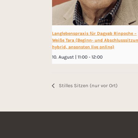
Langlebenspraxis für Dagyab Rinpoche −
Weiße Tara (Beginn- und Abschlusssitzu
hybrid, ansonsten live online)
10. August | 11:00
-
12:00
Stilles Sitzen (nur vor Ort)