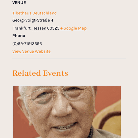
VENUE
Tibethaus Deutschland
Georg-Voigt-Straße 4
Frankfurt
,
Hessen
60325
+ Google Map
Phone
(0)69-71913595
View Venue Website
Related Events