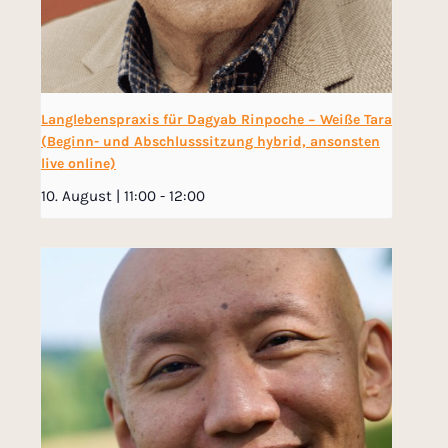
Langlebenspraxis für Dagyab Rinpoche − Weiße Tara
(Beginn- und Abschlusssitzung hybrid, ansonsten
live online)
10. August | 11:00
-
12:00