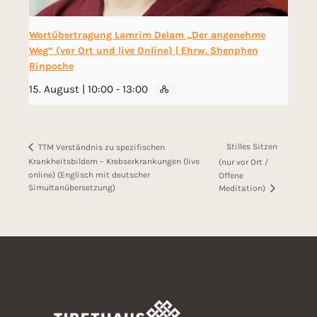
Wortübertragung Lamrim Delam „Der angenehme
Weg“ (vor Ort und live Online) | Ehrw. Shenphen
Rinpoche
15. August | 10:00
-
13:00
Stilles Sitzen
TTM Verständnis zu spezifischen
Krankheitsbildern – Krebserkrankungen (live
(nur vor Ort /
online) (Englisch mit deutscher
Offene
Simultanübersetzung)
Meditation)