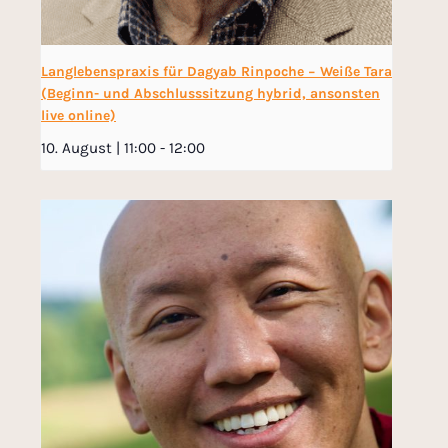
Langlebenspraxis für Dagyab Rinpoche − Weiße Tara
(Beginn- und Abschlusssitzung hybrid, ansonsten
live online)
10. August | 11:00
-
12:00