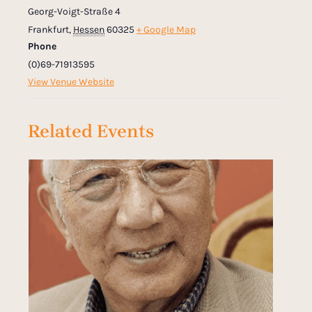
Georg-Voigt-Straße 4
Frankfurt
,
Hessen
60325
+ Google Map
Phone
(0)69-71913595
View Venue Website
Related Events