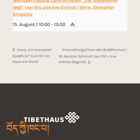
Wortübertragung Lamrim Delam „Der angenehme
Weg“ (vor Ort und live Online) | Ehrw. Shenphen
Rinpoche
15. August | 10:00
-
13:00
Entwicklungslinien des Buddhismus |
Jesus, ein anonymer
Buddhist? (vor Ort im
Dr. Karsten Schmidt (vor Ort + live
Haus am Dom)
online) (Beginn)