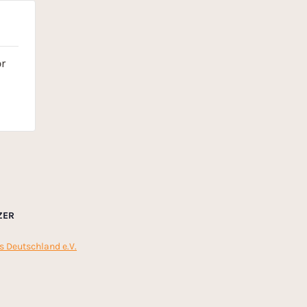
r
ZER
s Deutschland e.V.