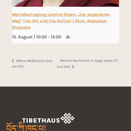
Wortübertragung Lamrim Delam „Der angenehme
Weg“ (vor Ort und live Online) | Ehrw. Shenphen
Rinpoche
15. August | 10:00
-
13:00
Mantra-Rezitation in Saga Dawa (T)
Offene Meditation (nur
vor Ort)
(vor Ort)