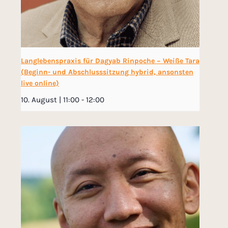
Langlebenspraxis für Dagyab Rinpoche − Weiße Tara
(Beginn- und Abschlusssitzung hybrid, ansonsten
live online)
10. August | 11:00
-
12:00