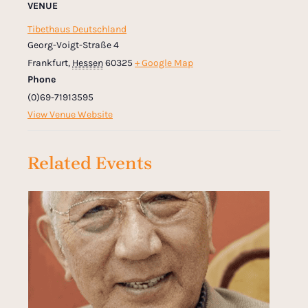
VENUE
Tibethaus Deutschland
Georg-Voigt-Straße 4
Frankfurt
,
Hessen
60325
+ Google Map
Phone
(0)69-71913595
View Venue Website
Related Events