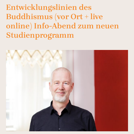
Entwicklungslinien des
Buddhismus (vor Ort + live
online) Info-Abend zum neuen
Studienprogramm