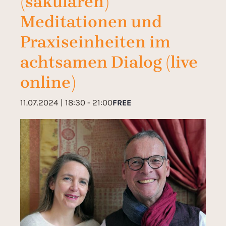
(säkularen)
Meditationen und
Praxiseinheiten im
achtsamen Dialog (live
online)
11.07.2024 | 18:30
-
21:00
FREE