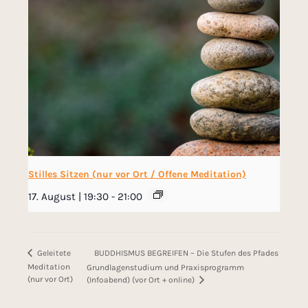
Stilles Sitzen (nur vor Ort / Offene Meditation)
17. August | 19:30
-
21:00
BUDDHISMUS BEGREIFEN – Die Stufen des Pfades
Geleitete
Meditation
Grundlagenstudium und Praxisprogramm
(nur vor Ort)
(Infoabend) (vor Ort + online)