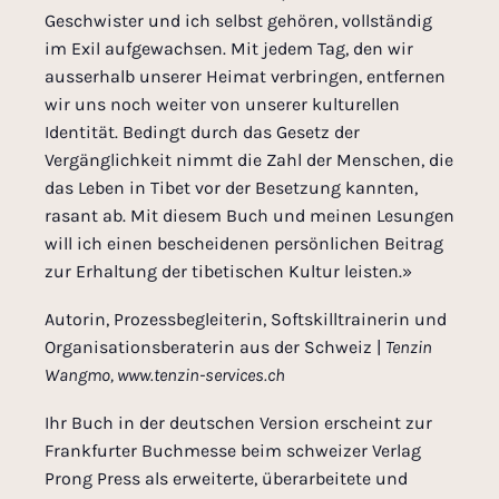
Geschwister
und ich selbst gehören, vollständig
im Exil aufgewachsen
. M
it jedem Tag, den wir
ausserhalb unserer
Heimat verbringen, entfernen
wir uns
noch
weiter von unserer kulturellen
Identität. Bedingt durch das Gesetz
der
Vergänglichkeit
nimmt die Zahl der Menschen, die
das Leben in
Tibet vor der Besetzung kannten
,
rasant
ab.
Mit diesem Buch
und meinen Lesungen
will ich
einen
bescheidenen
persönlichen
Beitrag
zur Erhaltung der tibetischen Kultur leisten
.
»
Autorin, Prozessbegleiterin, Softskilltrainerin und
Organisationsberaterin aus der Schweiz
|
Tenzin
Wangmo, www.tenzin-services.ch
Ihr Buch in der deutschen Version
erschein
t
zur
Frankfurter Buchmesse beim
schweizer Verlag
Prong Press
als erweiterte, überarbeitete und