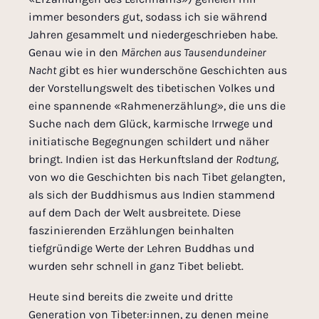
immer
besonders gut,
sodass ich
sie
während
Jahren gesammelt und niedergeschrieben habe
.
Genau wie in den
Märchen aus Tausendundeiner
Nacht
gibt es
hier
wunderschöne Geschichten aus
der Vorstellungswelt des tibetischen Volkes und
eine
spannende «
Rahmenerzählung
», die uns die
Suche nach dem Glück,
karmische Irrwege
und
initiatische
Begegnung
en
schildert und näher
bringt.
Indien ist das Herkunftsland der
Rodtung
,
von wo die
Geschichten
bis nach Tibet gelangten,
als sich der Buddhismus
aus Indien stammend
auf dem Dach der Welt ausbreitete. Diese
faszinierenden
Erzählungen
beinhalten
tiefgründige Werte der Lehre
n
Buddhas und
wurden sehr schnell in ganz Tibet beliebt.
Heute sind bereits
die zweite und dritte
Generation von Tibeter
:in
n
en
, zu denen
meine