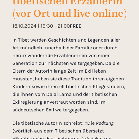
tibetischen Erzählerin
(vor Ort und live online)
18.10.2024 | 19:30
-
21:00
FREE
In Tibet werden
Geschichten
und Legenden aller
Art mündlich innerhalb der Familie oder durch
herumwandernde Erzähler
:innen
von einer
Generation zur nächsten
weitergegeben
. Da
die
Eltern
der Autorin
lange Zeit im Exil leben
mussten
, haben sie diese Tradition ihren eigenen
Kindern sowie
ihren
elf
tibetischen Pflegek
indern,
die ihnen vom Dalai Lama und der tibetischen
Exilregierung anvertraut worden sind,
im
süddeutschen Exil
weitergegeben.
Die tibetische Autorin schreibt: «
Die
Rodtung
(wörtlich
aus dem Tibetischen übersetzt
«
Erzählungen
des
Leichnams
»
) gef
ielen
mir