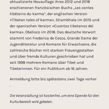
aktualisierte Neuauflage
ihre
s 201
2 und 2018
erschienenen
französischen
Buchs „
Les contes
tibétains du karma
“
, der englischen Version
«Tibetan tales of karma», Shambhala im 2015 und
der spanischen Version «Cuentos tibetanos del
karma», Obelisco im 2018
.
Das deutsche Vorwort
stammt von Frederica de Cesco, Grande Dame der
Jugendliteratur und Romane für Erwachsene, die
zahlreiche Bücher mit starken Frauengestalten
und über fremde Kulturen geschrieben hat und
seit 1998 mehrere Romane über Tibet und
Tibeterinnen.
Für ein Publikum ab 16 Jahren.
Anmeldung bitte bis spätestens zwei Tage vorher
.
Die Veranstaltung ist kostenfrei, um eine Spende für den
Kulturbereich wird gebeten.