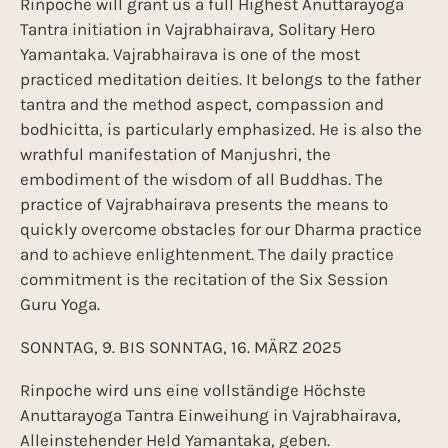
Rinpoche will grant us a full Highest Anuttarayoga
Tantra initiation in Vajrabhairava, Solitary Hero
Yamantaka. Vajrabhairava is one of the most
practiced meditation deities. It belongs to the father
tantra and the method aspect, compassion and
bodhicitta, is particularly emphasized. He is also the
wrathful manifestation of Manjushri, the
embodiment of the wisdom of all Buddhas. The
practice of Vajrabhairava presents the means to
quickly overcome obstacles for our Dharma practice
and to achieve enlightenment. The daily practice
commitment is the recitation of the Six Session
Guru Yoga.
SONNTAG, 9. BIS SONNTAG, 16. MÄRZ 2025
Rinpoche wird uns eine vollständige Höchste
Anuttarayoga Tantra Einweihung in Vajrabhairava,
Alleinstehender Held Yamantaka, geben.