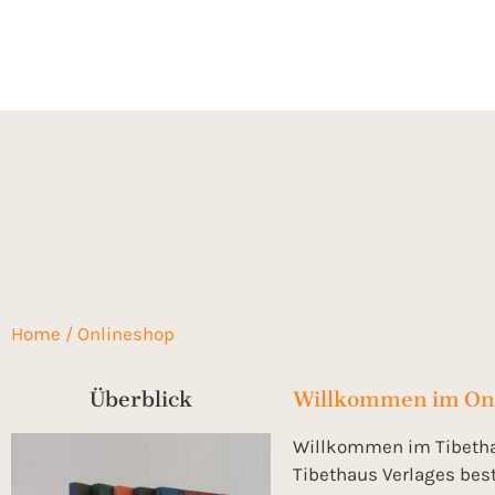
Home
/ Onlineshop
Tibethaus Online Shop
Überblick
Willkommen im On
Willkommen im Tibethau
Tibethaus Verlages bes