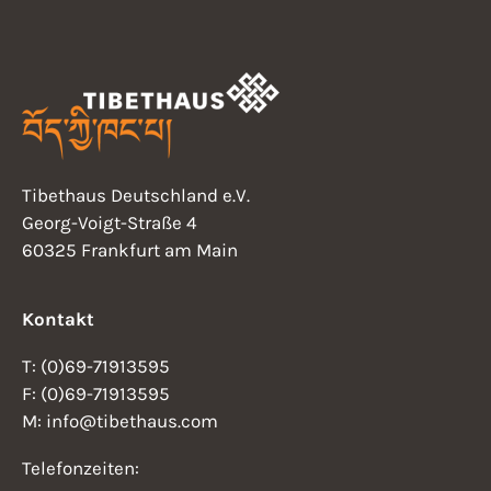
N
t
a
v
i
i
o
g
n
a
Tibethaus Deutschland e.V.
t
Georg-Voigt-Straße 4
i
60325 Frankfurt am Main
o
n
Kontakt
T: (0)69-71913595
F: (0)69-71913595
M: info@tibethaus.com
Telefonzeiten: