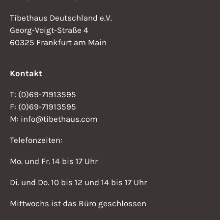
w
g
Tibethaus Deutschland e.V.
s
Georg-Voigt-Straße 4
a
N
60325 Frankfurt am Main
t
a
v
Kontakt
i
i
o
T: (0)69-71913595
g
F: (0)69-71913595
n
a
M: info@tibethaus.com
t
Telefonzeiten:
i
Mo. und Fr. 14 bis 17 Uhr
o
n
Di. und Do. 10 bis 12 und 14 bis 17 Uhr
Mittwochs ist das Büro geschlossen