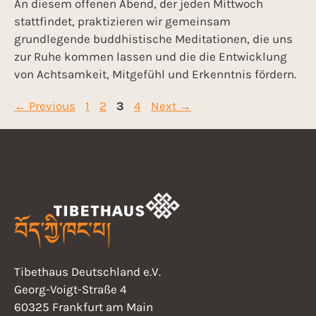
An diesem offenen Abend, der jeden Mittwoch
stattfindet, praktizieren wir gemeinsam
grundlegende buddhistische Meditationen, die uns
zur Ruhe kommen lassen und die die Entwicklung
von Achtsamkeit, Mitgefühl und Erkenntnis fördern.
←
Previous
1
2
3
4
Next
→
Tibethaus Deutschland e.V.
Georg-Voigt-Straße 4
60325 Frankfurt am Main