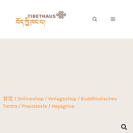
首页
/
Onlineshop
/
Verlagsshop
/
Buddhistisches
Hayagriva
Tantra
/
Praxistexte
/ Hayagriva