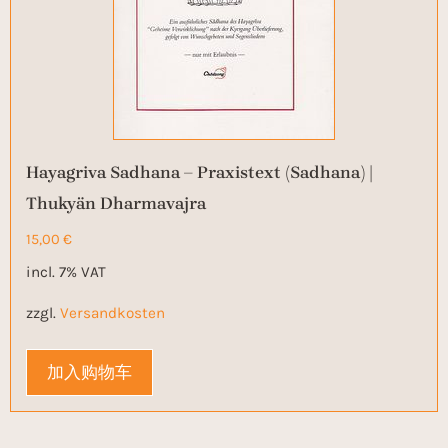
Hayagriva Sadhana – Praxistext (Sadhana) |
Thukyän Dharmavajra
15,00
€
incl. 7% VAT
zzgl.
Versandkosten
加入购物车