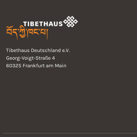
E
h
v
e
a
n
t
s
n
b
Tibethaus Deutschland e.V.
y
d
Georg-Voigt-Straße 4
K
60325 Frankfurt am Main
e
V
y
w
i
o
r
e
d
.
w