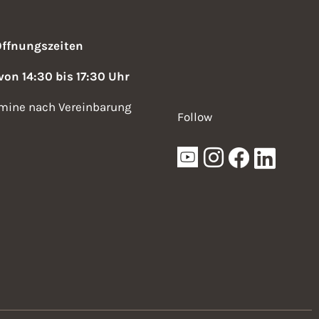
g
a
Öffnungszeiten
t
 von 14:30 bis 17:30 Uhr
i
mine nach Vereinbarung
o
Follow
n