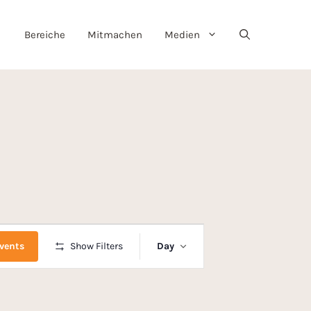
Bereiche
Mitmachen
Medien
E
vents
Show Filters
Day
v
e