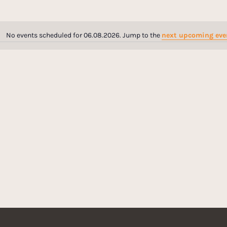
No events scheduled for 06.08.2026. Jump to the
next upcoming eve
N
o
t
i
c
e