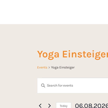
Yoga Einsteige
Events
Yoga Einsteiger
E
E
n
v
t
e
06.08.202
Today
r