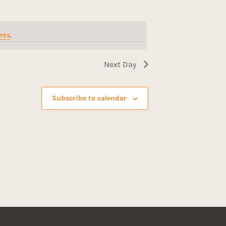
n
t
nts
.
V
i
Next Day
e
Subscribe to calendar
w
s
N
a
v
i