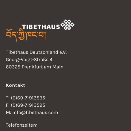
N
t
a
v
i
i
o
g
n
a
Tibethaus Deutschland e.V.
t
Georg-Voigt-Straße 4
i
60325 Frankfurt am Main
o
n
Kontakt
T: (0)69-71913595
F: (0)69-71913595
M: info@tibethaus.com
Telefonzeiten: