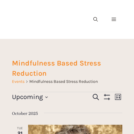
Mindfulness Based Stress
Reduction
Events
Mindfulness Based Stress Reduction
E
Upcoming
S
E
L
e
S
v
S
i
a
H
v
s
e
O
r
October 2025
e
t
W
c
l
e
F
n
h
I
e
TUE
L
21