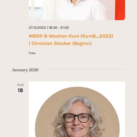
s
a
N
t
a
27.10.2025 | 18:30
-
21:00
v
i
MBSR-8-Wochen-Kurs (Kurs8_2025)
i
| Christian Stocker (Beginn)
o
g
Free
n
a
t
January 2026
i
SUN
o
18
n