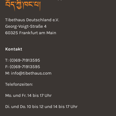
N
t
a
v
Tibethaus Deutschland e.V.
i
Georg-Voigt-Straße 4
i
o
60325 Frankfurt am Main
g
n
a
Kontakt
t
i
T: (0)69-71913595
F: (0)69-71913595
o
M: info@tibethaus.com
n
Telefonzeiten:
Mo. und Fr. 14 bis 17 Uhr
Di. und Do. 10 bis 12 und 14 bis 17 Uhr