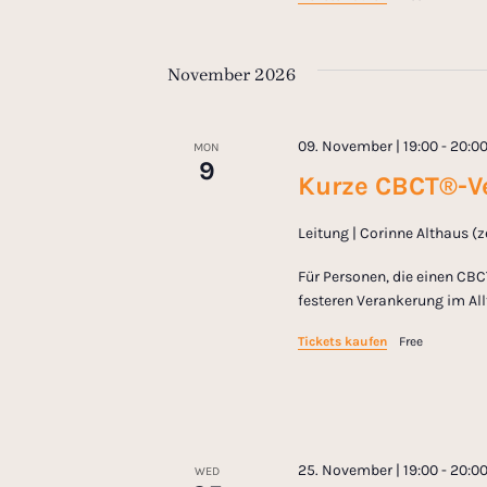
s
N
November 2026
a
09. November | 19:00
-
20:0
MON
9
v
Kurze CBCT®-Ve
i
Leitung | Corinne Althaus (
Für Personen, die einen CBC
g
festeren Verankerung im All
a
Tickets kaufen
Free
t
i
25. November | 19:00
-
20:0
WED