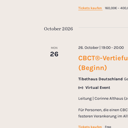
E
h
v
Tickets kaufen
160,00€ – 400
e
a
n
t
October 2026
s
n
b
26. October | 19:00
-
20:00
MON
y
d
26
CBCT®-Vertiefu
K
e
(Beginn)
V
y
w
Tibethaus Deutschland
Ge
i
o
Virtual Event
r
e
Leitung | Corinne Althaus (
d
.
Für Personen, die einen CBC
w
festeren Verankerung im All
Tickets kaufen
Free