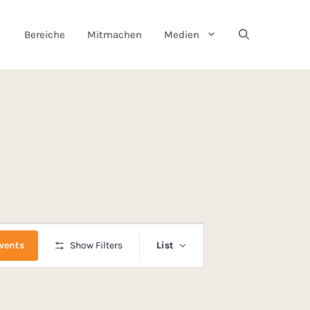
Bereiche
Mitmachen
Medien
E
vents
Show Filters
List
v
e