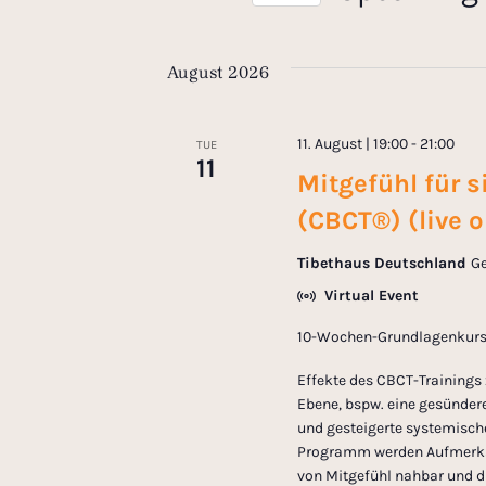
e
S
K
e
n
e
August 2026
l
y
e
w
t
c
o
11. August | 19:00
-
21:00
TUE
t
r
11
s
Mitgefühl für s
d
d
a
.
(CBCT®) (live o
S
t
S
Tibethaus Deutschland
Ge
e
e
e
.
a
Virtual Event
r
a
10-Wochen-Grundlagenkurs |
c
h
Effekte des CBCT-Trainings 
r
f
Ebene, bspw. eine gesündere
und gesteigerte systemisch
o
c
Programm werden Aufmerks
r
von Mitgefühl nahbar und di