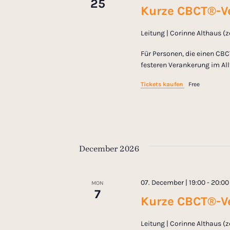
25
Kurze CBCT®-Ve
o
Leitung | Corinne Althaus (
n
Für Personen, die einen CBC
festeren Verankerung im All
Tickets kaufen
Free
December 2026
07. December | 19:00
-
20:00
MON
7
Kurze CBCT®-Ve
Leitung | Corinne Althaus (