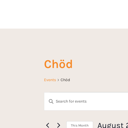
Chöd
Events
Chöd
E
E
n
v
t
e
August 
This Month
r