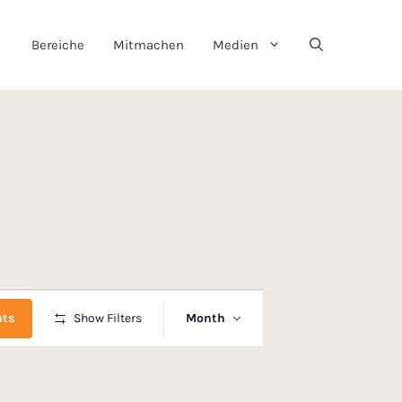
Bereiche
Mitmachen
Medien
E
nts
Show Filters
Month
v
e