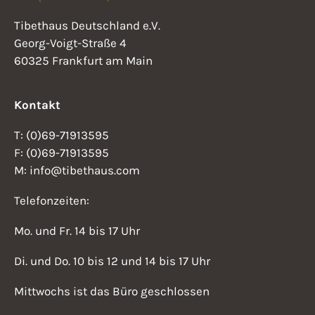
a
N
Tibethaus Deutschland e.V.
t
a
Georg-Voigt-Straße 4
v
i
60325 Frankfurt am Main
i
o
g
Kontakt
n
a
T: (0)69-71913595
t
F: (0)69-71913595
i
M: info@tibethaus.com
o
Telefonzeiten:
n
Mo. und Fr. 14 bis 17 Uhr
Di. und Do. 10 bis 12 und 14 bis 17 Uhr
Mittwochs ist das Büro geschlossen