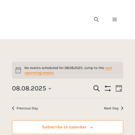
No events scheduled for 08.08.2025. Jump to the
next
N
upcoming events
.
o
t
E
08.08.2025
i
S
E
D
c
e
S
v
S
a
e
a
H
v
y
e
O
r
e
Previous Day
Next Day
W
c
l
e
F
n
h
I
e
L
t
n
c
Subscribe to calendar
T
E
t