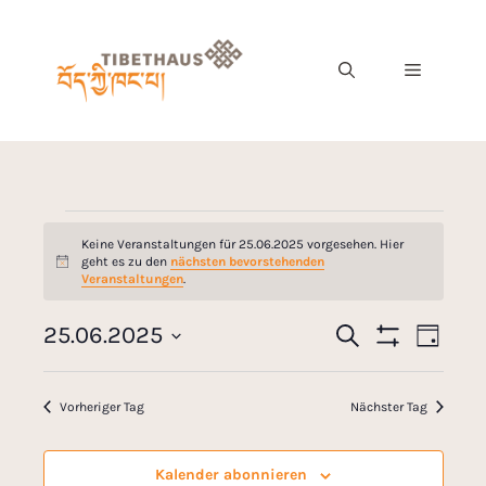
Keine Veranstaltungen für 25.06.2025 vorgesehen. Hier
geht es zu den
nächsten bevorstehenden
H
Veranstaltungen
.
i
n
w
V
25.06.2025
S
V
e
T
u
F
i
e
D
a
c
I
s
e
g
a
L
h
r
Vorheriger Tag
Nächster Tag
T
e
t
r
E
a
R
u
A
n
a
m
Kalender abonnieren
N