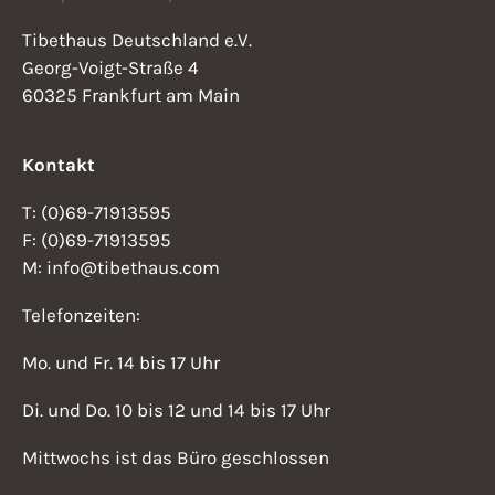
e
s
u
Tibethaus Deutschland e.V.
i
n
Georg-Voigt-Straße 4
60325 Frankfurt am Main
d
c
A
h
Kontakt
n
t
s
T: (0)69-71913595
i
e
F: (0)69-71913595
M: info@tibethaus.com
c
n
h
Telefonzeiten:
-
t
Mo. und Fr. 14 bis 17 Uhr
N
e
n
Di. und Do. 10 bis 12 und 14 bis 17 Uhr
a
,
Mittwochs ist das Büro geschlossen
v
N