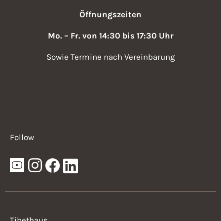
i
a
Öffnungszeiten
v
g
Mo. – Fr. von 14:30 bis 17:30 Uhr
i
a
g
Sowie Termine nach Vereinbarung
t
a
i
t
i
o
o
n
n
Follow
Tibethaus