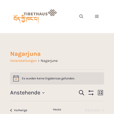
Nagarjuna
Veranstaltungen
Nagarjuna
Es wurden keine Ergebnisse gefunden.
H
i
n
V
Anstehende
S
w
V
L
e
u
F
e
D
i
i
c
I
e
s
s
a
L
h
r
t
Heute
Nächste
T
Veranstaltungen
Vorherige
e
t
E