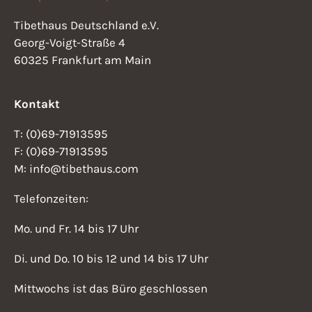
h
n
Tibethaus Deutschland e.V.
e
Georg-Voigt-Straße 4
s
u
60325 Frankfurt am Main
i
n
d
Kontakt
c
A
h
T: (0)69-71913595
n
F: (0)69-71913595
t
s
M: info@tibethaus.com
i
e
Telefonzeiten:
c
n
Mo. und Fr. 14 bis 17 Uhr
h
-
t
Di. und Do. 10 bis 12 und 14 bis 17 Uhr
N
e
Mittwochs ist das Büro geschlossen
n
a