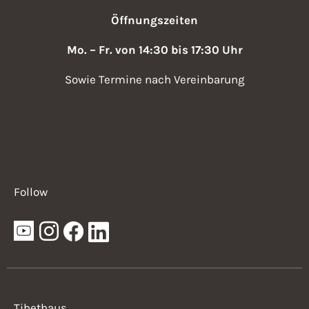
,
v
Öffnungszeiten
N
i
a
Mo. – Fr. von 14:30 bis 17:30 Uhr
v
g
Sowie Termine nach Vereinbarung
i
a
g
t
a
i
t
i
o
Follow
o
n
n
Tibethaus