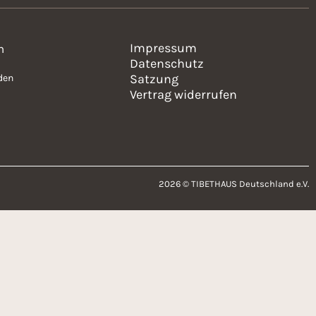
v
i
Impressum
n
Datenschutz
g
Satzung
den
Vertrag widerrufen
a
t
i
o
2026 © TIBETHAUS Deutschland e.V.
n