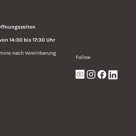
n
s
Öffnungszeiten
i
 von 14:30 bis 17:30 Uhr
c
mine nach Vereinbarung
h
Follow
t
e
n
-
N
a