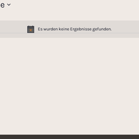
e
Es wurden keine Ergebnisse gefunden.
H
i
n
w
e
i
s