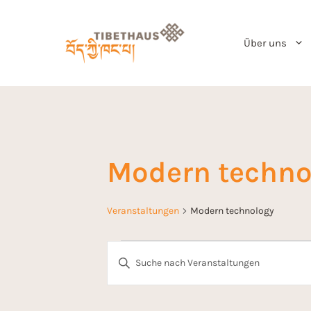
Über uns
Modern techno
Veranstaltungen
Modern technology
V
B
i
e
t
t