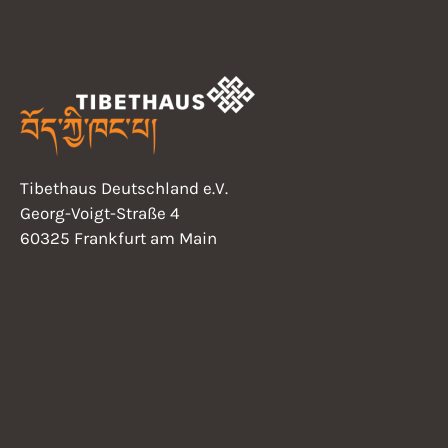
u
g
e
n
b
e
g
n
.
S
e
u
Tibethaus Deutschland e.V.
c
n
Georg-Voigt-Straße 4
h
60325 Frankfurt am Main
e
S
n
a
u
c
h
c
V
e
h
r