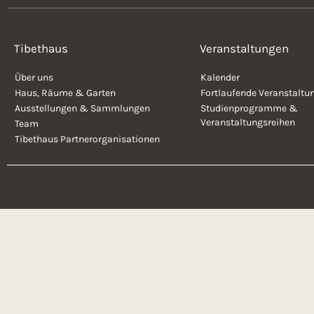
a
e
n
s
Tibethaus
Veranstaltungen
u
t
a
Über uns
Kalender
l
n
Haus, Räume & Garten
Fortlaufende Veranstaltu
t
Ausstellungen & Sammlungen
Studienprogramme &
Veranstaltungsreihen
u
Team
d
Tibethaus Partnerorganisationen
n
g
A
e
n
n
S
c
s
h
l
i
ü
s