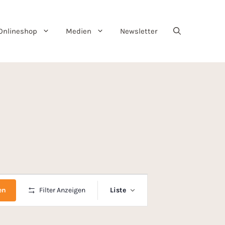
Onlineshop
Medien
Newsletter
V
en
Filter Anzeigen
Liste
e
r