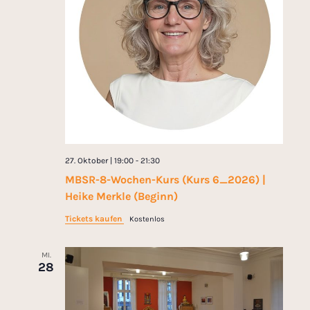
27. Oktober | 19:00
-
21:30
MBSR-8-Wochen-Kurs (Kurs 6_2026) |
Heike Merkle (Beginn)
Tickets kaufen
Kostenlos
MI.
28