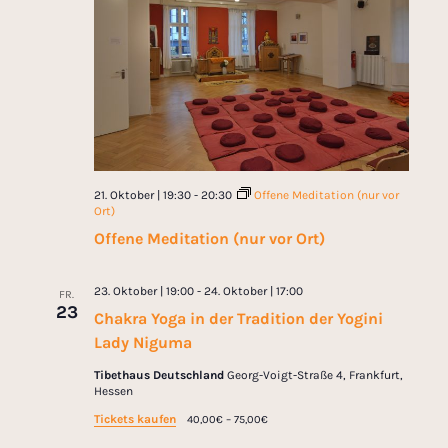
21. Oktober | 19:30
-
20:30
Offene Meditation (nur vor
Ort)
Offene Meditation (nur vor Ort)
23. Oktober | 19:00
-
24. Oktober | 17:00
FR.
23
Chakra Yoga in der Tradition der Yogini
Lady Niguma
Tibethaus Deutschland
Georg-Voigt-Straße 4, Frankfurt,
Hessen
Tickets kaufen
40,00€ – 75,00€