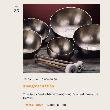
SO.
25
25. Oktober | 10:00
-
16:00
Klangmeditation
Tibethaus Deutschland
Georg-Voigt-Straße 4, Frankfurt,
Hessen
Tickets kaufen
25,00€ – 65,00€