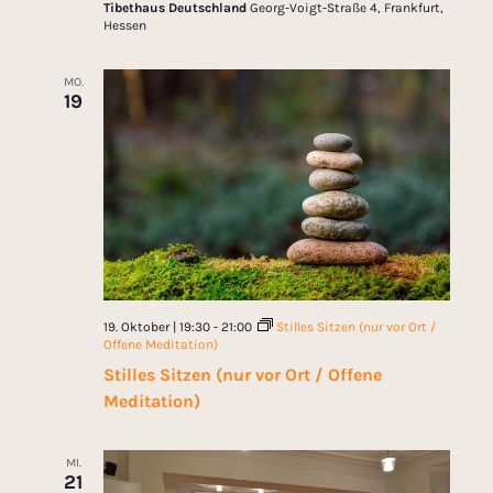
Tibethaus Deutschland
Georg-Voigt-Straße 4, Frankfurt,
Hessen
MO.
19
19. Oktober | 19:30
-
21:00
Stilles Sitzen (nur vor Ort /
Offene Meditation)
Stilles Sitzen (nur vor Ort / Offene
Meditation)
MI.
21