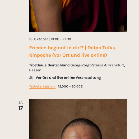
g
t
a
i
t
i
o
16. Oktober | 19:00
-
21:00
o
n
Frieden beginnt in dir!? | Dolpo Tulku
n
Rinpoche (vor Ort und live online)
Tibethaus Deutschland
Georg-Voigt-Straße 4, Frankfurt,
Hessen
Vor Ort und live online Veranstaltung
Tickets kaufen
12,00€ – 20,00€
SA.
17