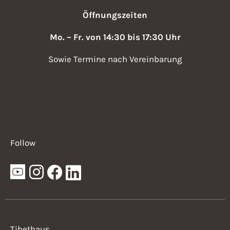
i
a
Öffnungszeiten
v
g
Mo. – Fr. von 14:30 bis 17:30 Uhr
i
a
g
Sowie Termine nach Vereinbarung
t
a
i
t
i
o
o
n
n
Follow
Tibethaus