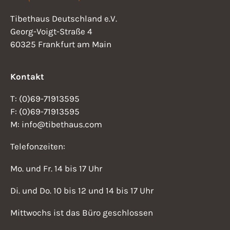
e
s
u
Tibethaus Deutschland e.V.
i
n
Georg-Voigt-Straße 4
60325 Frankfurt am Main
d
c
A
h
Kontakt
n
t
s
T: (0)69-71913595
i
e
F: (0)69-71913595
M: info@tibethaus.com
c
n
h
Telefonzeiten:
-
t
Mo. und Fr. 14 bis 17 Uhr
N
e
n
Di. und Do. 10 bis 12 und 14 bis 17 Uhr
a
,
Mittwochs ist das Büro geschlossen
v
N