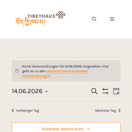
Keine Veranstaltungen für 14.06.2026 vorgesehen. Hier
geht es zu den
nächsten bevorstehenden
H
Veranstaltungen
.
i
n
w
V
14.06.2026
S
V
e
T
u
F
i
e
D
a
c
I
s
e
g
a
L
h
r
Vorheriger Tag
Nächster Tag
T
e
t
r
E
a
R
u
A
n
a
m
Kalender abonnieren
N