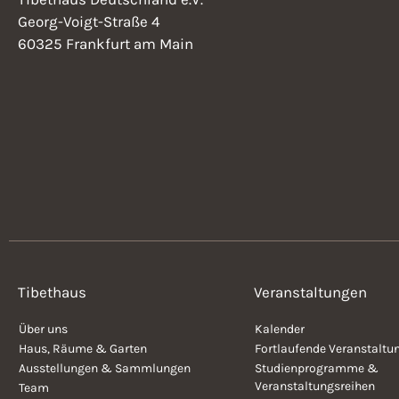
l
n
Georg-Voigt-Straße 4
t
60325 Frankfurt am Main
u
d
n
g
A
e
n
n
S
c
s
h
l
i
ü
s
c
s
Tibethaus
Veranstaltungen
e
Über uns
Kalender
h
l
Haus, Räume & Garten
Fortlaufende Veranstaltu
w
Ausstellungen & Sammlungen
Studienprogramme &
o
t
Veranstaltungsreihen
Team