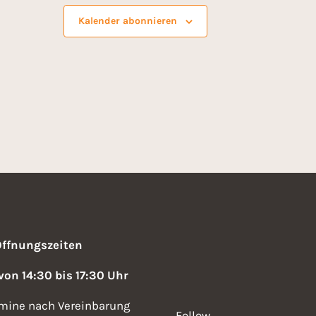
c
Kalender abonnieren
h
t
e
n
-
N
a
v
Öffnungszeiten
i
 von 14:30 bis 17:30 Uhr
g
mine nach Vereinbarung
Follow