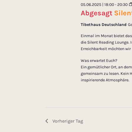
n
05.06.2025 | 18:00
-
20:30
m
ü
Abgesagt
Sile
w
s
s
ä
s
Tibethaus Deutschland
Ge
h
e
t
l
l
Einmal im Monat bietet das 
e
die Silent Reading Lounge. 
w
a
Erreichbarkeit möchten wir
n
o
.
r
Was erwartet Euch?
l
t
Ein gemütlicher Ort, an d
e
gemeinsam zu lesen. Kein H
t
i
inspirierende Atmosphäre.
n
u
g
e
n
b
e
Vorheriger Tag
g
n
.