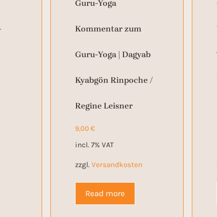
Guru-Yoga
-
Kommentar zum
Guru-Yoga | Dagyab
Kyabgön Rinpoche /
Regine Leisner
9,00
€
incl. 7% VAT
n
zzgl.
Versandkosten
Read more