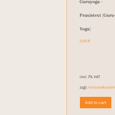
Guruyoga –
Praxistext (Guru
Yoga)
2,00
€
incl. 7% VAT
zzgl.
Versandkoste
Add to cart