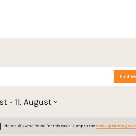
Find Ev
st
 - 
11. August
No results were found for this week. Jump to the
next upcoming eve
N
o