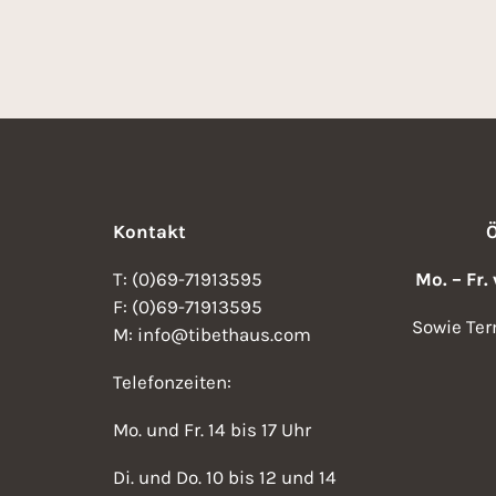
2
4
4
Kontakt
T: (0)69-71913595
Mo. – Fr.
F: (0)69-71913595
Sowie Ter
M: info@tibethaus.com
Telefonzeiten:
Mo. und Fr. 14 bis 17 Uhr
Di. und Do. 10 bis 12 und 14