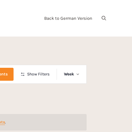
Back to German Version
E
ents
Show Filters
Week
v
e
n
t
nts
.
V