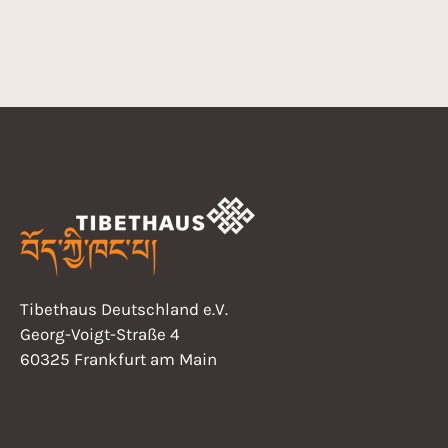
a
17:00
v
18:00
i
19:00
g
20:00
21:00
a
22:00
t
23:00
Tibethaus Deutschland e.V.
i
0:00
Georg-Voigt-Straße 4
60325 Frankfurt am Main
o
n