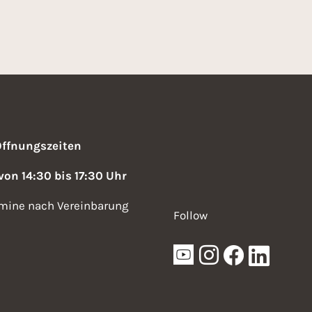
2
4
Öffnungszeiten
 von 14:30 bis 17:30 Uhr
mine nach Vereinbarung
Follow