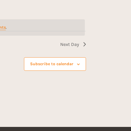
n
t
nts
.
V
i
Next Day
e
Subscribe to calendar
w
s
N
a
v
i