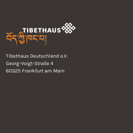
c
r
E
h
v
e
a
n
t
s
n
b
Tibethaus Deutschland e.V.
y
d
Georg-Voigt-Straße 4
K
60325 Frankfurt am Main
e
V
y
w
i
o
r
e
d
.
w