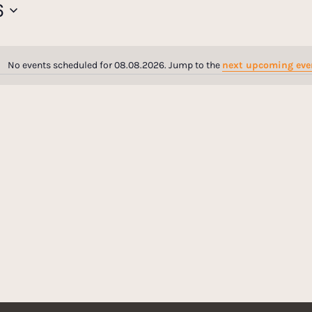
6
No events scheduled for 08.08.2026. Jump to the
next upcoming eve
N
o
t
i
c
e