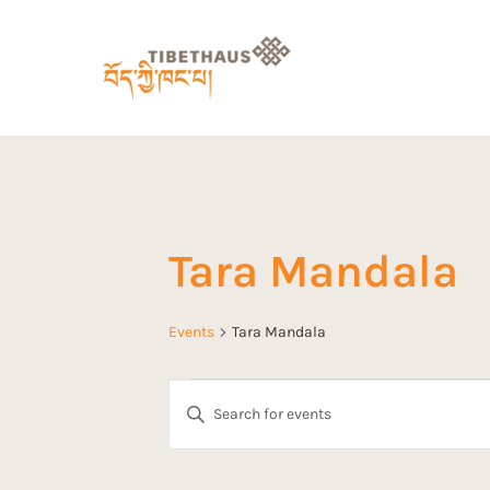
Tara Mandala
Events
Tara Mandala
E
E
n
v
t
e