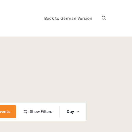
Back to German Version
E
vents
Show Filters
Day
v
e