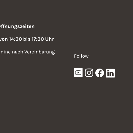
g
a
Öffnungszeiten
t
 von 14:30 bis 17:30 Uhr
i
mine nach Vereinbarung
o
Follow
n