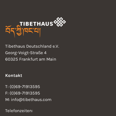
N
t
a
v
i
i
o
g
n
a
Tibethaus Deutschland e.V.
t
Georg-Voigt-Straße 4
i
60325 Frankfurt am Main
o
n
Kontakt
T: (0)69-71913595
F: (0)69-71913595
M: info@tibethaus.com
Telefonzeiten: