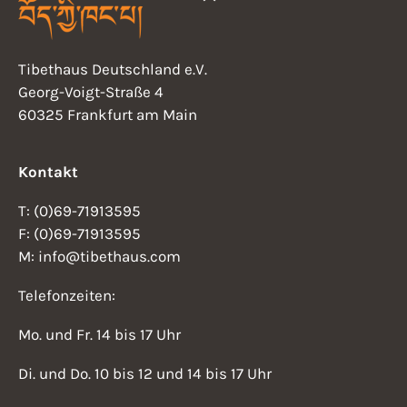
N
t
a
v
Tibethaus Deutschland e.V.
i
Georg-Voigt-Straße 4
i
o
60325 Frankfurt am Main
g
n
a
Kontakt
t
i
T: (0)69-71913595
F: (0)69-71913595
o
M: info@tibethaus.com
n
Telefonzeiten:
Mo. und Fr. 14 bis 17 Uhr
Di. und Do. 10 bis 12 und 14 bis 17 Uhr