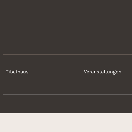
n
Tibethaus
Veranstaltungen