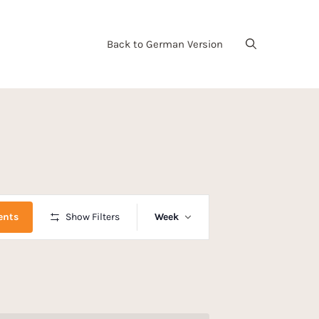
Back to German Version
E
ents
Show Filters
Week
v
e
n