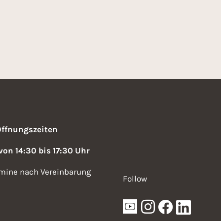
2
6
Öffnungszeiten
 von 14:30 bis 17:30 Uhr
mine nach Vereinbarung
Follow