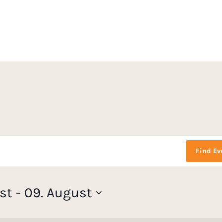
Find Ev
st
 - 
09. August