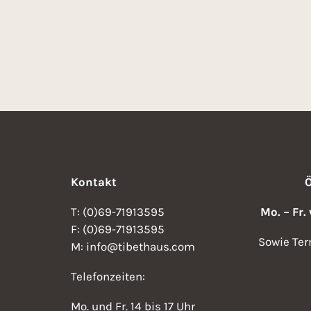
0
2
2
6
6
Kontakt
T: (0)69-71913595
Mo. – Fr.
F: (0)69-71913595
Sowie Ter
M: info@tibethaus.com
Telefonzeiten:
Mo. und Fr. 14 bis 17 Uhr