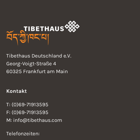
N
t
a
v
i
i
o
g
n
a
Tibethaus Deutschland e.V.
t
Georg-Voigt-Straße 4
i
60325 Frankfurt am Main
o
n
Kontakt
T: (0)69-71913595
F: (0)69-71913595
M: info@tibethaus.com
Telefonzeiten: