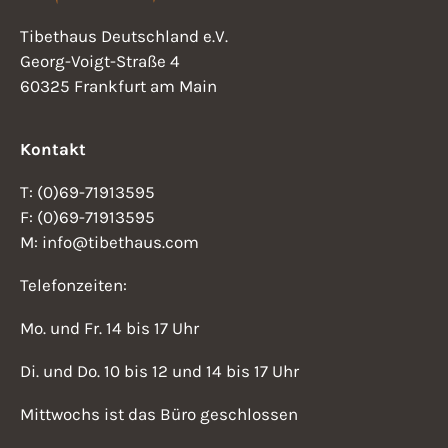
w
g
Tibethaus Deutschland e.V.
s
Georg-Voigt-Straße 4
a
N
60325 Frankfurt am Main
t
a
v
Kontakt
i
i
o
T: (0)69-71913595
g
F: (0)69-71913595
n
a
M: info@tibethaus.com
t
Telefonzeiten:
i
Mo. und Fr. 14 bis 17 Uhr
o
n
Di. und Do. 10 bis 12 und 14 bis 17 Uhr
Mittwochs ist das Büro geschlossen