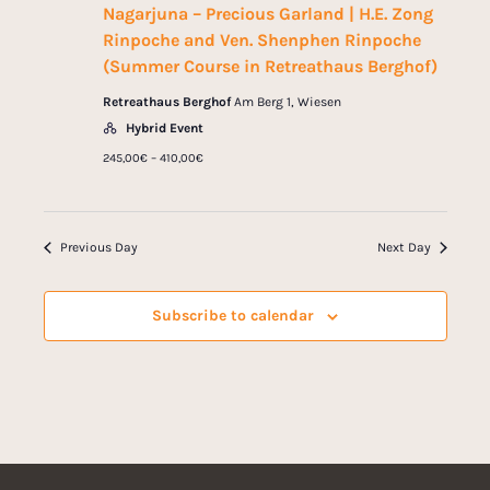
i
a
Nagarjuna – Precious Garland | H.E. Zong
e
r
Rinpoche and Ven. Shenphen Rinpoche
.
e
(Summer Course in Retreathaus Berghof)
c
w
Retreathaus Berghof
Am Berg 1, Wiesen
h
Hybrid Event
s
a
245,00€ – 410,00€
n
N
d
a
V
Previous Day
Next Day
v
i
e
i
Subscribe to calendar
w
g
s
a
N
t
a
v