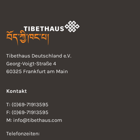
i
i
o
g
n
a
t
i
o
Tibethaus Deutschland e.V.
Georg-Voigt-Straße 4
n
60325 Frankfurt am Main
Kontakt
T: (0)69-71913595
F: (0)69-71913595
M: info@tibethaus.com
Telefonzeiten: