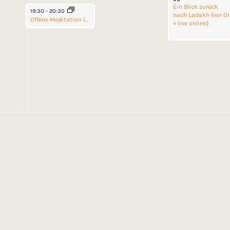
Ein Blick zurück
June 17, 2026
19:30
-
20:30
nach Ladakh (vor Or
Offene Meditation (nur vor Ort)
+ live online)