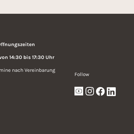
a
t
i
o
Öffnungszeiten
n
 von 14:30 bis 17:30 Uhr
mine nach Vereinbarung
Follow