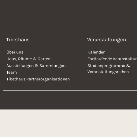
r
t
e
.
n
Tibethaus
Veranstaltungen
,
Über uns
Kalender
N
Haus, Räume & Garten
Fortlaufende Veranstaltu
Ausstellungen & Sammlungen
Studienprogramme &
Veranstaltungsreihen
Team
a
Tibethaus Partnerorganisationen
v
i
g